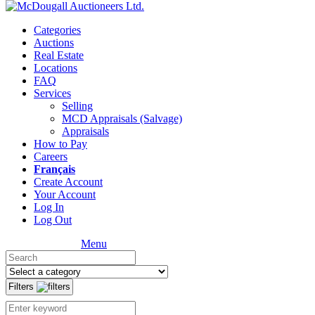
Categories
Auctions
Real Estate
Locations
FAQ
Services
Selling
MCD Appraisals (Salvage)
Appraisals
How to Pay
Careers
Français
Create Account
Your Account
Log In
Log Out
Menu
Filters