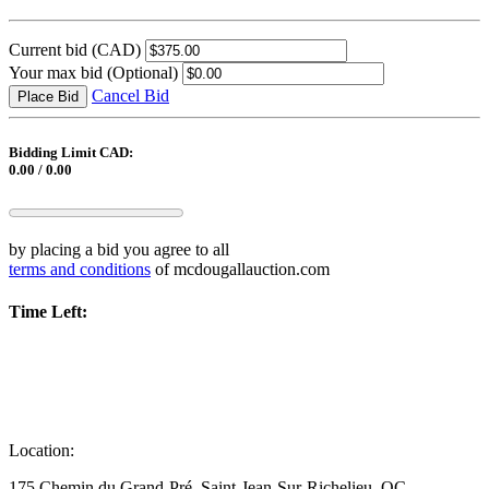
Current bid
(CAD)
Your max bid
(Optional)
Cancel Bid
Place Bid
Bidding Limit CAD:
0.00 / 0.00
by placing a bid you agree to all
terms and conditions
of mcdougallauction.com
Time Left:
Location:
175 Chemin du Grand-Pré, Saint-Jean-Sur-Richelieu, QC